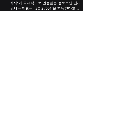
11월 8일, 금융 서비스 기업인 "패티클 주식
회사"가 국제적으로 인정받는 정보보안 관리
체계 국제표준 'ISO 27001'을 획득했다고 밝
혔습니다. ISO 27001은 정보보호 관리체계에
대한 국제 표준으로, 정보보안 영역 11개 분
야와 133개...
PATIKLE
accounts@patikle.com
대전광역시 유성구 유성대로 877번길 62
34127